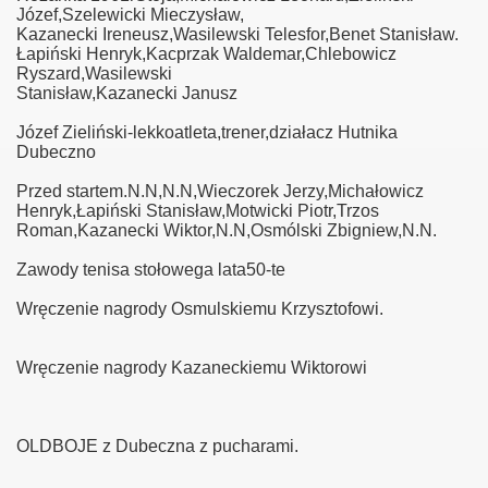
Józef,Szelewicki Mieczysław,
Kazanecki Ireneusz,Wasilewski Telesfor,Benet Stanisław.
Łapiński Henryk,Kacprzak Waldemar,Chlebowicz
Ryszard,Wasilewski
Stanisław,Kazanecki Janusz
Józef Zieliński-lekkoatleta,trener,działacz Hutnika
Dubeczno
Przed startem.N.N,N.N,Wieczorek Jerzy,Michałowicz
Henryk,Łapiński Stanisław,Motwicki Piotr,Trzos
Roman,Kazanecki Wiktor,N.N,Osmólski Zbigniew,N.N.
Zawody tenisa stołowega lata50-te
Wręczenie nagrody Osmulskiemu Krzysztofowi.
Wręczenie nagrody Kazaneckiemu Wiktorowi
OLDBOJE z Dubeczna z pucharami.