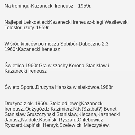
Na treningu-Kazanecki Ireneusz 1959r.
Najlepsi Lekkoatleci:Kazanecki Ireneusz-biegi,Wasilewski
Telesfor.-rzuty. 1959r
W śród kibiców po meczu Sobibór-Dubeczno 2:3
1960r.Kazanecki Ireneusz
Świetlica 1960r Gra w szachy.Korona Stanisław i
Kazanecki Ireneusz
Święto Sportu.Drużyna Hańska w siatkówce.1988r
Drużyna z ok. 1960r. Stoia od lewej;Kazanecki
Ireneusz.,Odżygóźdź Kazimierz,N.N(Szabat?),Benet
Stanisław,Gruszczyński Stanisław,Kiecana,Kazanecki
Janusz,Na dole;Kosiński Ryszard,Chlebowicz
Ryszard,Łapiński Henryk,Szelewicki Mieczysław.