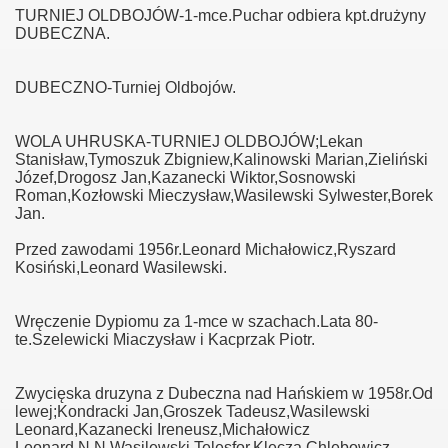
TURNIEJ OLDBOJÓW-1-mce.Puchar odbiera kpt.drużyny
DUBECZNA.
DUBECZNO-Turniej Oldbojów.
WOLA UHRUSKA-TURNIEJ OLDBOJÓW;Lekan
Stanisław,Tymoszuk Zbigniew,Kalinowski Marian,Zieliński
Józef,Drogosz Jan,Kazanecki Wiktor,Sosnowski
Roman,Kozłowski Mieczysław,Wasilewski Sylwester,Borek
Jan.
Przed zawodami 1956r.Leonard Michałowicz,Ryszard
Kosiński,Leonard Wasilewski.
Wręczenie Dypiomu za 1-mce w szachach.Lata 80-
te.Szelewicki Miaczysław i Kacprzak Piotr.
Zwycięska druzyna z Dubeczna nad Hańskiem w 1958r.Od
lewej;Kondracki Jan,Groszek Tadeusz,Wasilewski
Leonard,Kazanecki Ireneusz,Michałowicz
Leonard,N.N,Wasilewski Telesfor,Klęczą Chlebowicz