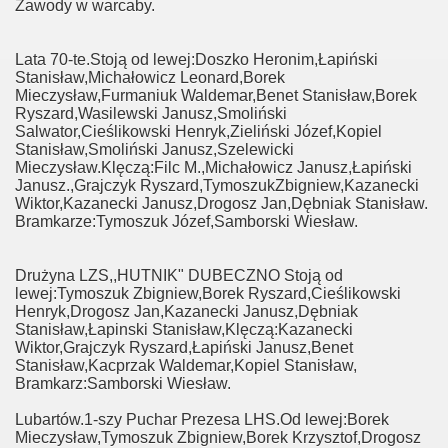
Zawody w warcaby.
Lata 70-te.Stoją od lewej:Doszko Heronim,Łapiński
Stanisław,Michałowicz Leonard,Borek
Mieczysław,Furmaniuk Waldemar,Benet Stanisław,Borek
Ryszard,Wasilewski Janusz,Smoliński
Salwator,Cieślikowski Henryk,Zieliński Józef,Kopiel
Stanisław,Smoliński Janusz,Szelewicki
Mieczysław.Klęczą:Filc M.,Michałowicz Janusz,Łapiński
Janusz.,Grajczyk Ryszard,TymoszukZbigniew,Kazanecki
Wiktor,Kazanecki Janusz,Drogosz Jan,Dębniak Stanisław.
Bramkarze:Tymoszuk Józef,Samborski Wiesław.
Drużyna LZS,,HUTNIK" DUBECZNO Stoją od
lewej:Tymoszuk Zbigniew,Borek Ryszard,Cieślikowski
Henryk,Drogosz Jan,Kazanecki Janusz,Dębniak
Stanisław,Łapinski Stanisław,Klęczą:Kazanecki
Wiktor,Grajczyk Ryszard,Łapiński Janusz,Benet
Stanisław,Kacprzak Waldemar,Kopiel Stanisław,
Bramkarz:Samborski Wiesław.
Lubartów.1-szy Puchar Prezesa LHS.Od lewej:Borek
Mieczysław,Tymoszuk Zbigniew,Borek Krzysztof,Drogosz