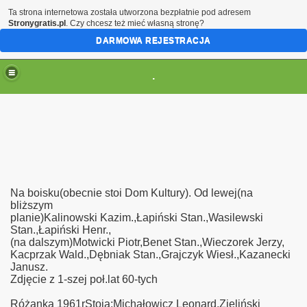
Ta strona internetowa została utworzona bezpłatnie pod adresem
Stronygratis.pl
. Czy chcesz też mieć własną stronę?
DARMOWA REJESTRACJA
.
Na boisku(obecnie stoi Dom Kultury). Od lewej(na
bliższym
planie)Kalinowski Kazim.,Łapiński Stan.,Wasilewski
Stan.,Łapiński Henr.,
(na dalszym)Motwicki Piotr,Benet Stan.,Wieczorek Jerzy,
Kacprzak Wald.,Dębniak Stan.,Grajczyk Wiesł.,Kazanecki
Janusz.
Zdjęcie z 1-szej poł.lat 60-tych
Różanka 1961rStoja;Michałowicz Leonard,Zieliński