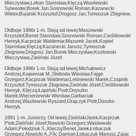
Mieczysław,Lekan Stanisław,Klęczą:Wasilewski
Sylwester,Borek Jan,Sosnowski Roman,Kazanecki
Wiktor,Bujalski Krzysztof,Drogosz Jan,Tymoszuk Zbigniew.
Oldboje 1986r 1-m. Stoją od lewej:Maszewski
Krzysztof,Benet Stanisław,Sosnowski Roman,Cieślikowski
Henryk,Kacprzak Waldemar,Mazurek Jacek,Kopiel
Stanisław,Klęczą:Kazanecki Janusz,Tymoszuk
Zbigniew,Drogosz Jan,Borek Mieczysław,Kozłowski
Mieczysław,Zieliński Józef.
Oldboje 1996r 1-m. Stoją od lewej:Michałowicz
Andrzej,Kopieniak M.,Słoboda Wiesław,Fajge
Grzegorz,Kacprzak Waldemar,Leśniewski Marek,Czapnik
Krzysztof,Tymoszuk Zbigniew,Zieliński Józef,Cieślikowski
Henryk, Klęczą:Łapiński Piotr,Onyszko
Marek,Więcierzewski Wiesław,Garbaciak
Andrzej,Wasilewski Ryszard,Grajczyk Piotr,Doszko
Henryk.
1991 1-m .Juniorzy. Od lewej:ZielińskiJarek,Kacprzak
Piotr,Zieliński Józef,Nowicki Grzegorz,Wasilewski
Adam,Połodziuk S.,Klęczą:Benet Jarek,Łobaczuk
Grzegorz,Nowicki A.,Filc Damian,Łobaczuk Mariusz,Zając