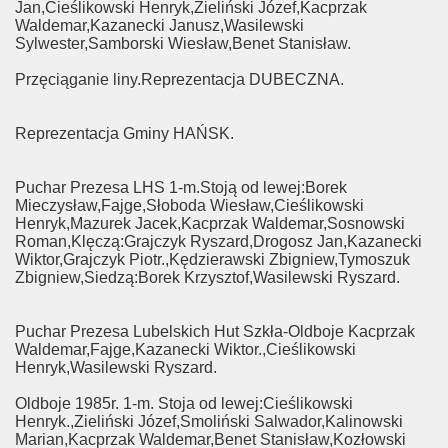
Jan,Cieślikowski Henryk,Zieliński Józef,Kacprzak
Waldemar,Kazanecki Janusz,Wasilewski
Sylwester,Samborski Wiesław,Benet Stanisław.
Przęciąganie liny.Reprezentacja DUBECZNA.
Reprezentacja Gminy HAŃSK.
Puchar Prezesa LHS 1-m.Stoją od lewej:Borek
Mieczysław,Fajge,Słoboda Wiesław,Cieślikowski
Henryk,Mazurek Jacek,Kacprzak Waldemar,Sosnowski
Roman,Klęczą:Grajczyk Ryszard,Drogosz Jan,Kazanecki
Wiktor,Grajczyk Piotr.,Kędzierawski Zbigniew,Tymoszuk
Zbigniew,Siedzą:Borek Krzysztof,Wasilewski Ryszard.
Puchar Prezesa Lubelskich Hut Szkła-Oldboje Kacprzak
Waldemar,Fajge,Kazanecki Wiktor.,Cieślikowski
Henryk,Wasilewski Ryszard.
Oldboje 1985r. 1-m. Stoja od lewej:Cieślikowski
Henryk.,Zieliński Józef,Smoliński Salwador,Kalinowski
Marian,Kacprzak Waldemar,Benet Stanisław,Kozłowski