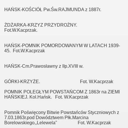
HAŃSK-KOŚCIÓŁ Pw.Św.RAJMUNDA z 1887r.
ŻDŻARKA-KRZYZ PRZYDROŻNY.
Fot.W.Kacprzak.
HAŃSK-POMNIK POMORDOWANYM W LATACH 1939-
45. Fot.W.Kacprzak
HAŃSK-Cm.Prawosławny z IIp.XVIII w.
GÓRKI-KRZYŻE. Fot. W.Kacprzak
POMNIK POLEGŁYM POWSTAŃCOM Z 1863r na ZIEMI
HAŃSKIEJ. Kol.Hańsk. Fot. W.Kacprzak
Pomnik Poświęcony Bitwie Powstańców Styczniowych z
7.03.1863r.pod Dowództwem Płk.Marcina
Borelowskiego,,Lelewela" Fot. W.Kacprzak