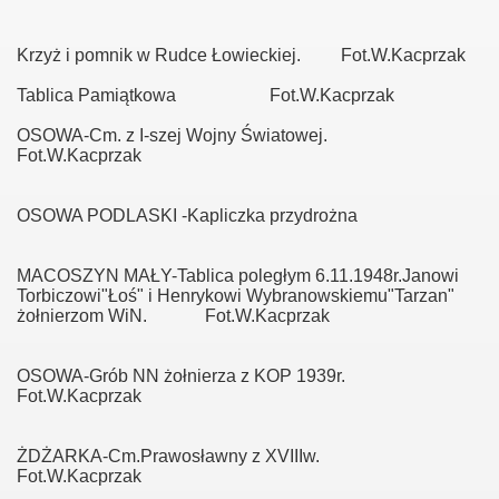
Krzyż i pomnik w Rudce Łowieckiej. Fot.W.Kacprzak
Tablica Pamiątkowa Fot.W.Kacprzak
OSOWA-Cm. z I-szej Wojny Światowej.
Fot.W.Kacprzak
OSOWA PODLASKI -Kapliczka przydrożna
MACOSZYN MAŁY-Tablica poległym 6.11.1948r.Janowi
Torbiczowi"Łoś" i Henrykowi Wybranowskiemu"Tarzan"
żołnierzom WiN. Fot.W.Kacprzak
OSOWA-Grób NN żołnierza z KOP 1939r.
Fot.W.Kacprzak
ŻDŻARKA-Cm.Prawosławny z XVIIIw.
Fot.W.Kacprzak