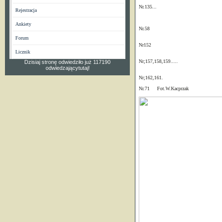
Nr.135...
Rejestracja
Fot.Waldemar
Ankiety
Nr.58
Fot.Waldema
Forum
Nr152
Fot.Waldemar
Licznik
Nr;157,158,159.....
Dzisiaj stronę odwiedziło już 117190
odwiedzającytutaj!
Nr;162,161.
Fot.W.K
Nr.71 Fot.W.Kacprzak