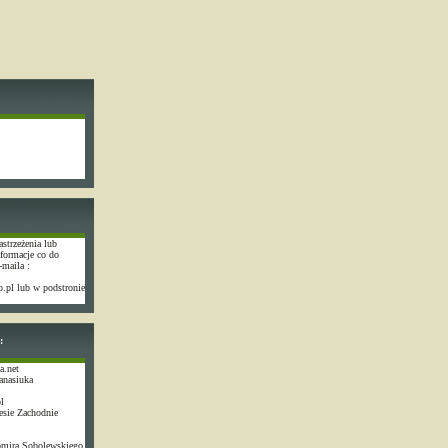
astrzeżenia lub
nformacje co do
-maila :
.pl lub w podstronie
:
a.net
anasiuka
l
esie Zachodnie
omira Sobolewskiego