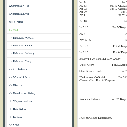
Nr: 54. Fot.W.Kac
Nr: 53. Fot.W.Kacprzak
Wydarzenia 2010r
Nr: 52. Fot.W.Kacprzak
Nr: 50. Fot.W.Kacp
Wydarzenia 2009r.
Nr: 11. Fot.W.Kacpr
Nr: 10 Fot.W.Kac
Moje wojaże
Nr:7 i 9 Fot.W.Kacprz
Zdjęcia
Nr: 7 Fot.W.Ka
=> Dubeczno Wiosną
Nr:4,5 i 6 Fot.W.K
=> Dubeczno Latem
Nr:4 i 5. Fot.W.Kacprz
Nr:2 i 3. Fot.W.Kacprz
=> Dubeczno Jesienią
Budowa 2-go chodnika.17.04.2009
=> Dubeczno Zimą
Ujęcie wody. Fot.W.Kacprz
=> Architektura
Stara Kuźnia. Budki. Fot.W.K
=> Wczoraj i Dziś
"Park maszyn"--Budki. Fot.W.K
Główna ulica. Fot. W.Kacprzak
=> Okolice
Fot.Wal
=> Osobliwości Natury
Kościół i Plebania. Fot. W. Kacpr
=> Wspomnień Czar
Fot.Waldemar
=> Huta Szkła
=> Kultura
PAN czuwa nad Dubecznem.
Fot.Wal
=> Sport