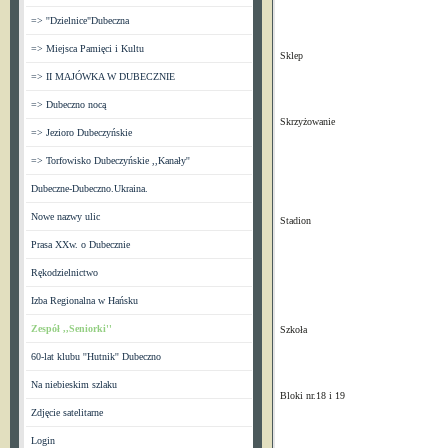
=> ''Dzielnice"Dubeczna
=> Miejsca Pamięci i Kultu
Sklep
=> II MAJÓWKA W DUBECZNIE
Fot.Wal
=> Dubeczno nocą
Skrzyżowanie
=> Jezioro Dubeczyńskie
Fot.Wal
=> Torfowisko Dubeczyńskie ,,Kanały''
Dubeczne-Dubeczno.Ukraina.
Nowe nazwy ulic
Stadion
Prasa XXw. o Dubecznie
Fot.Wal
Rękodzielnictwo
Izba Regionalna w Hańsku
Zespół ,,Seniorki''
Szkoła
Fot.Wal
60-lat klubu ''Hutnik'' Dubeczno
Na niebieskim szlaku
Bloki nr.18 i 19
Zdjęcie satelitarne
Fot.Wal
Login