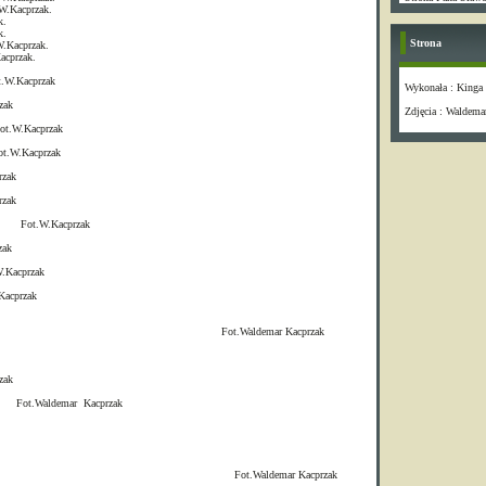
przak.
.
.
Strona
rzak.
zak.
przak
Wykonała : Kinga
ak
Zdjęcia : Waldema
cprzak
acprzak
ak
ak
r Fot.W.Kacprzak
ak
acprzak
acprzak
demar Kacprzak
zak
 Kacprzak
demar Kacprzak