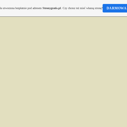
DARMOWA 
ała utworzona bezpłatnie pod adresem
Stronygratis.pl
. Czy chcesz też mieć własną stronę?