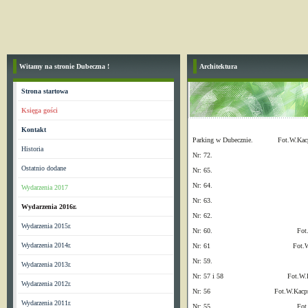
Witamy na stronie Dubeczna !
Architektura
Strona startowa
Księga gości
Kontakt
Parking w Dubecznie. Fot.W.Kacp
Historia
Nr: 72. Fot. w.
Ostatnio dodane
Nr: 65. Fot. W.K
Nr: 64. Fot. W.K
Wydarzenia 2017
Nr: 63. Fot.W.
Wydarzenia 2016r.
Nr: 62. Fot. W.
Wydarzenia 2015r.
Nr: 60. Fot.W.Kac
Wydarzenia 2014r.
Nr: 61 Fot.W.Kacp
Nr: 59. Fot.W.K
Wydarzenia 2013r.
Nr: 57 i 58 Fot.W.Kacp
Wydarzenia 2012r.
Nr: 56 Fot.W.Kacprz
Wydarzenia 2011r.
Nr: 55. Fot.W.Kac