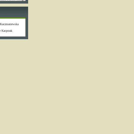
 Kaczmarzewska
r Kacprzak