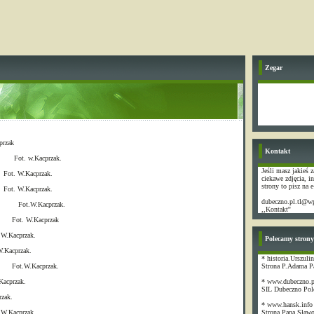
Zegar
rzak
Kontakt
Kacprzak.
Jeśli masz jakieś z
acprzak.
ciekawe zdjęcia, i
strony to pisz na e
acprzak.
dubeczno.pl.tl@wp
Kacprzak.
,,Kontakt''
Kacprzak
przak.
Polecamy strony
rzak.
* historia.Urszulin
acprzak.
Strona P.Adama P
rzak.
* www.dubeczno.p
SIL Dubeczno Pol
ak.
* www.hansk.info
przak.
Strona Pana Sław