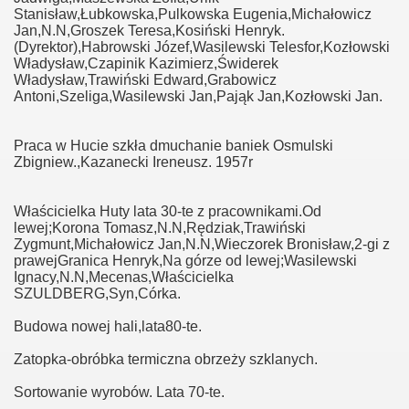
Stanisław,Łubkowska,Pulkowska Eugenia,Michałowicz
Jan,N.N,Groszek Teresa,Kosiński Henryk.
(Dyrektor),Habrowski Józef,Wasilewski Telesfor,Kozłowski
Władysław,Czapinik Kazimierz,Świderek
Władysław,Trawiński Edward,Grabowicz
Antoni,Szeliga,Wasilewski Jan,Pająk Jan,Kozłowski Jan.
Praca w Hucie szkła dmuchanie baniek Osmulski
Zbigniew.,Kazanecki Ireneusz. 1957r
Właścicielka Huty lata 30-te z pracownikami.Od
lewej;Korona Tomasz,N.N,Rędziak,Trawiński
Zygmunt,Michałowicz Jan,N.N,Wieczorek Bronisław,2-gi z
prawejGranica Henryk,Na górze od lewej;Wasilewski
Ignacy,N.N,Mecenas,Właścicielka
SZULDBERG,Syn,Córka.
Budowa nowej hali,lata80-te.
Zatopka-obróbka termiczna obrzeży szklanych.
Sortowanie wyrobów. Lata 70-te.