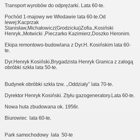
Transport wyrobów do odprężarki. Lata 60-te.
Pochód 1-majowy we Włodawie lata 60-te.Od
lewej:Kacprzak
Stanisław,Michałowicz(Grodzicka)Zofia.,Kosiński
Henryk.,Motwicki ,Pieczarko Kazimierz,Doszko Heronim.
Ekipa remontowo-budowlana z Dyr.H. Kosińskim lata 60-
te.
Dyr.Henryk Kosiński,Brygadzista Henryk Granica z załogą
ały''
obróbki szkła lata 50-te.
Budynek obróbki szkła tzw. ,,Oddziały" lata 70-te.
Dyrektor Henryk Kosiński. Ztyłu gazogeneratory.Lata 60-te.
Nowa huta zbudowana ok. 1956r.
Biurowiec lata 60-te.
Park samochodowy lata 50-te