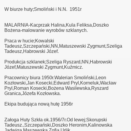
W biurze huty;Smoliński i N.N. 1951r
MALARNIA-Kacprzak Halina,Kula Feliksa,Doszko
Bożena-malowanie wyrobów szklanych.
Praca w hucie;Kowalski
Tadeusz,Szczepański,NN,Matuszewski Zygmunt,Szeliga
Tadeusz,Habrowski Józef.
Produkcja szklanek;Szeliga Ryszard,NN,Habrowski
Józef,Matuszewski Zygmunt,Kuźmicz.
Pracownicy biura 1950r.Walerian Smoliński,Leon
Kozłowski,Jan Kosecki,Edward Pryl,Korneluk,Wacław
Pryl,Roman Kosecki,Bożena Wasilewska,Ryszard
Granica,Józefa Kozłowska.
Ekipa budująca nową hutę 1956r
Załoga Huty Szkła ok.1956/7r.Od lewej;Skorupski
Tadeusz.,Szczepański,Doszko Heronim,Kalinowska
Jadwiga,Maszewska Zofia,Urlik