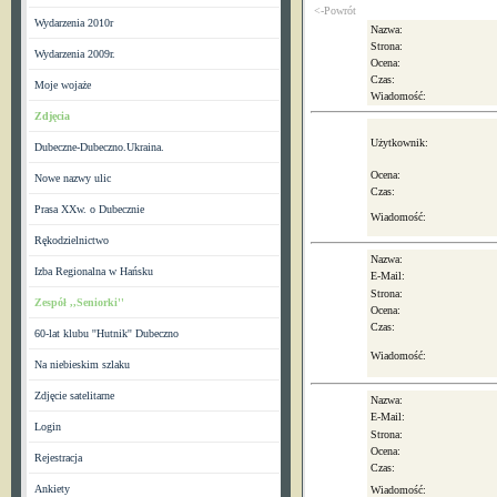
<-Powrót
Wydarzenia 2010r
Nazwa:
Strona:
Wydarzenia 2009r.
Ocena:
Czas:
Moje wojaże
Wiadomość:
Zdjęcia
Użytkownik:
Dubeczne-Dubeczno.Ukraina.
Ocena:
Nowe nazwy ulic
Czas:
Prasa XXw. o Dubecznie
Wiadomość:
Rękodzielnictwo
Nazwa:
Izba Regionalna w Hańsku
E-Mail:
Strona:
Zespół ,,Seniorki''
Ocena:
Czas:
60-lat klubu ''Hutnik'' Dubeczno
Wiadomość:
Na niebieskim szlaku
Zdjęcie satelitarne
Nazwa:
E-Mail:
Login
Strona:
Ocena:
Rejestracja
Czas:
Ankiety
Wiadomość: