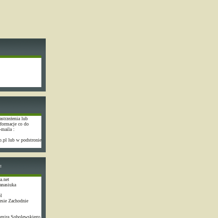
astrzeżenia lub
nformacje co do
-maila :
.pl lub w podstronie
:
a.net
anasiuka
l
esie Zachodnie
omira Sobolewskiego