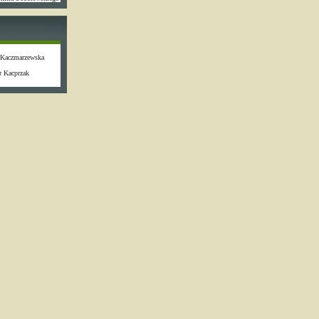
 Kaczmarzewska
r Kacprzak