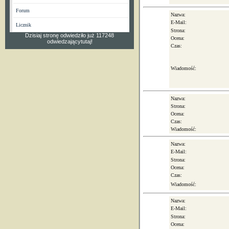
Forum
Nazwa:
E-Mail:
Licznik
Strona:
Dzisiaj stronę odwiedziło już 117248
Ocena:
odwiedzającytutaj!
Czas:
Wiadomość:
Nazwa:
Strona:
Ocena:
Czas:
Wiadomość:
Nazwa:
E-Mail:
Strona:
Ocena:
Czas:
Wiadomość:
Nazwa:
E-Mail:
Strona:
Ocena: