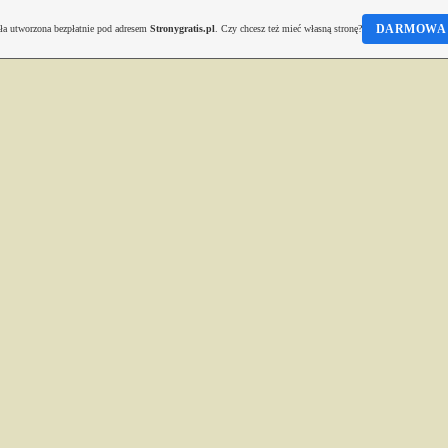
DARMOWA 
ała utworzona bezpłatnie pod adresem
Stronygratis.pl
. Czy chcesz też mieć własną stronę?