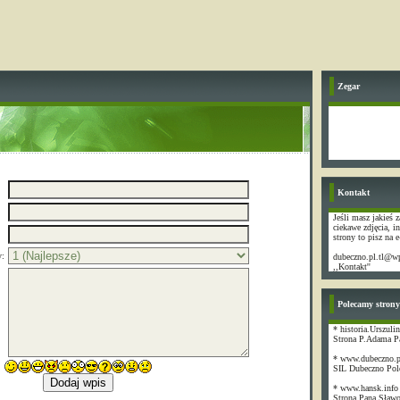
Zegar
Kontakt
Jeśli masz jakieś z
ciekawe zdjęcia, i
strony to pisz na e
y:
dubeczno.pl.tl@wp
,,Kontakt''
Polecamy strony
* historia.Urszulin
Strona P.Adama P
* www.dubeczno.p
SIL Dubeczno Pol
* www.hansk.info
Strona Pana Sław