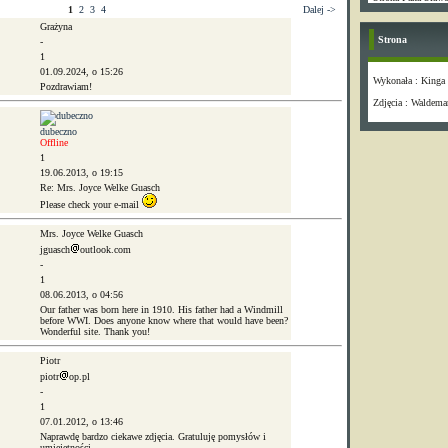
1
2
3
4
Dalej ->
Grażyna
Strona
-
1
01.09.2024, o 15:26
Wykonała : Kinga
Pozdrawiam!
Zdjęcia : Waldema
dubeczno
Offline
1
19.06.2013, o 19:15
Re: Mrs. Joyce Welke Guasch
Please check your e-mail
Mrs. Joyce Welke Guasch
jguasch
outlook.com
-
1
08.06.2013, o 04:56
Our father was born here in 1910. His father had a Windmill
before WWI. Does anyone know where that would have been?
Wonderful site. Thank you!
Piotr
piotr
op.pl
-
1
07.01.2012, o 13:46
Naprawdę bardzo ciekawe zdjęcia. Gratuluję pomysłów i
umiejętności.