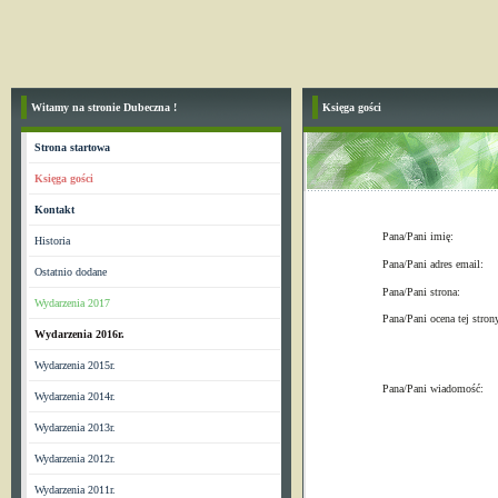
Witamy na stronie Dubeczna !
Księga gości
Strona startowa
Księga gości
Kontakt
Pana/Pani imię:
Historia
Pana/Pani adres email:
Ostatnio dodane
Pana/Pani strona:
Wydarzenia 2017
Pana/Pani ocena tej stron
Wydarzenia 2016r.
Wydarzenia 2015r.
Pana/Pani wiadomość:
Wydarzenia 2014r.
Wydarzenia 2013r.
Wydarzenia 2012r.
Wydarzenia 2011r.