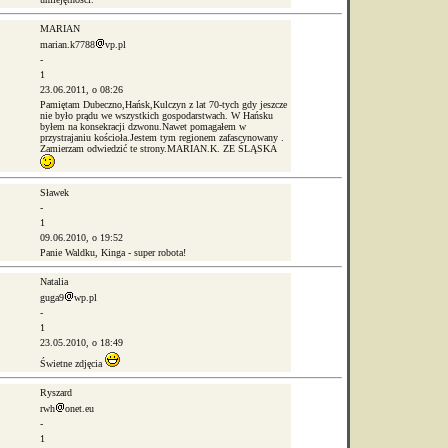
MARIAN
marian.k7788
vp.pl
-
1
23.06.2011, o 08:26
Pamiętam Dubeczno,Hańsk,Kulczyn z lat 70-tych gdy jeszcze
nie było prądu we wszystkich gospodarstwach. W Hańsku
byłem na konsekracji dzwonu.Nawet pomagałem w
przystrajaniu kościoła.Jestem tym regionem zafascynowany .
Zamierzam odwiedzić te strony.MARIAN.K. ZE ŚLĄSKA
Sławek
-
1
09.06.2010, o 19:52
Panie Waldku, Kinga - super robota!
Natalia
guga9
wp.pl
-
1
23.05.2010, o 18:49
Świetne zdjęcia
Ryszard
rwh
onet.eu
-
1